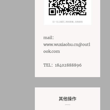
mail：
www.wuxiaohu.cn@outl
ook.com
TEL：18402888896
其他操作