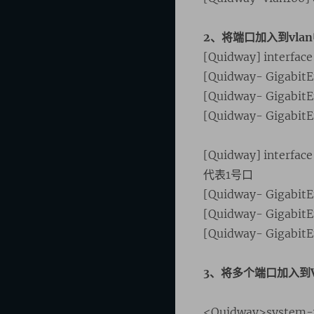
2、将端口加入到vla
[Quidway] interfac
[Quidway- Gigabit
[Quidway- GigabitE
[Quidway- Gigabi
[Quidway] inter
代表1号口
[Quidway- Gigabit
[Quidway- Gigabit
[Quidway- GigabitE
3、将多个端口加入到V
<Quidway>system-