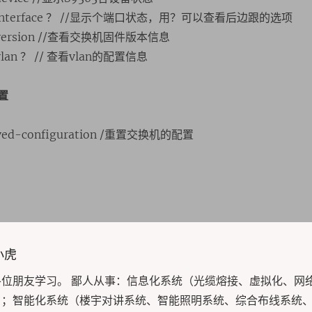
lay interface ？ //显示个端口状态，用？可以查看后边跟的选项
ay version //查看交换机固件版本信息
 vlan ？ // 查看vlan的配置信息
置
saved-configuration /重置交换机的配置
or:
小虎
各位朋友学习。 鄙人从事：信息化系统（光缆熔接、虚拟化、网
）；智能化系统（楼宇对讲系统、智能照明系统、综合布线系统