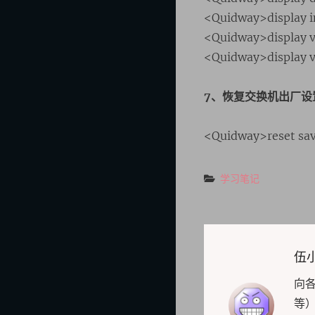
<Quidway>disp
<Quidway>displ
<Quidway>display
7、恢复交换机出厂设
<Quidway>reset 
Categories
学习笔记
Auth
伍
向
等