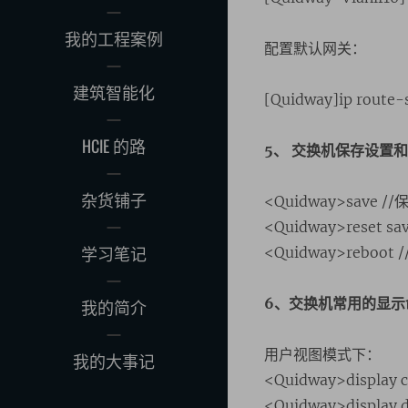
我的工程案例
配置默认网关：
建筑智能化
[Quidway]ip route-
HCIE 的路
5、 交换机保存设置
杂货铺子
<Quidway>save 
<Quidway>reset 
学习笔记
<Quidway>reboo
6、交换机常用的显示
我的简介
用户视图模式下：
我的大事记
<Quidway>displa
<Quidway>displa