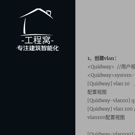
Skip
to
文
content
章
导
航
1、创建vlan：
-工程窝-
<Quidway> //
欢迎光临我的博客，我是伍小虎做建筑
智能化的。
<Quidway>syste
[Quidway] vlan
配置视图
[Quidway-vlan10
[Quidway] vlan
vlan100配置视图
[Quidway-vlan100