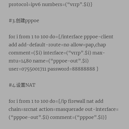
protocol=ipv6 numbers=(“vrrp”.$i)}
#3.创建pppoe
for i from 1 to 100 do={/interface pppoe-client
add add-default-route=no allow=pap,chap
comment=($i) interface=(“vrrp”.$i) max-
mtu=1480 name=(“pppoe-out”.$i)
user=0755001711 password=88888888 }
#4.设置NAT
for i from 1 to 100 do={/ip firewall nat add
chain=srcnat action=masquerade out-interface=
(“pppoe-out”.$i) comment=(“pppoe”.$i)}