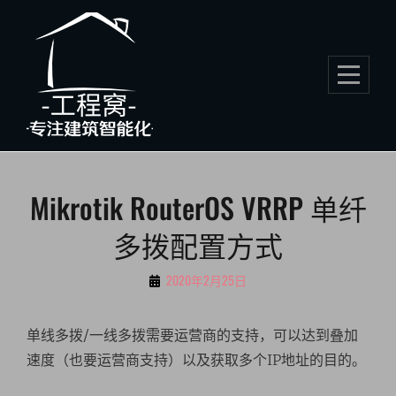
Skip
to
content
文
Mikrotik RouterOS VRRP 单纤
章
多拨配置方式
导
航
By
2020年2月25日
伍
小
单线多拨/一线多拨需要运营商的支持，可以达到叠加
虎
速度（也要运营商支持）以及获取多个IP地址的目的。