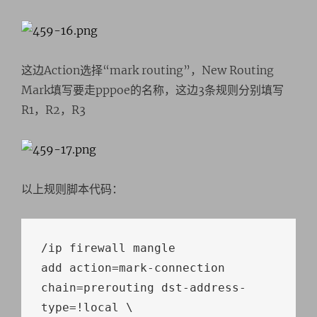
这边Action选择“mark routing”，New Routing
Mark填写要走pppoe的名称，这边3条规则分别填写
R1，R2，R3
以上规则脚本代码：
/
ip firewall mangle

add action
=
mark
-
connection 
chain
=
prerouting dst
-
address
-
type
=!
local
 \
