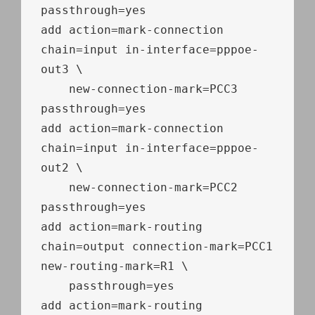
passthrough
=
yes

add action
=
mark
-
connection 
chain
=
input 
in
-
interface
=
pppoe
-
out3 \

    new
-
connection
-
mark
=
PCC3 
passthrough
=
yes

add action
=
mark
-
connection 
chain
=
input 
in
-
interface
=
pppoe
-
out2 \

    new
-
connection
-
mark
=
PCC2 
passthrough
=
yes

add action
=
mark
-
routing 
chain
=
output connection
-
mark
=
PCC1 
new
-
routing
-
mark
=
R1 \

    passthrough
=
yes

add action
=
mark
-
routing 