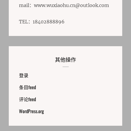
mail：www.wuxiaohu.cn@outlook.com
TEL：18402888896
其他操作
登录
条目feed
评论feed
WordPress.org