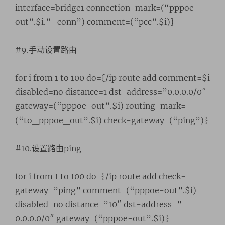
interface=bridge1 connection-mark=(“pppoe-
out”.$i.”_conn”) comment=(“pcc”.$i)}
#9.手动设置路由
for i from 1 to 100 do={/ip route add comment=$i
disabled=no distance=1 dst-address=”0.0.0.0/0″
gateway=(“pppoe-out”.$i) routing-mark=
(“to_pppoe_out”.$i) check-gateway=(“ping”)}
#10.设置路由ping
for i from 1 to 100 do={/ip route add check-
gateway=”ping” comment=(“pppoe-out”.$i)
disabled=no distance=”10″ dst-address=”
0.0.0.0/0″ gateway=(“pppoe-out”.$i)}