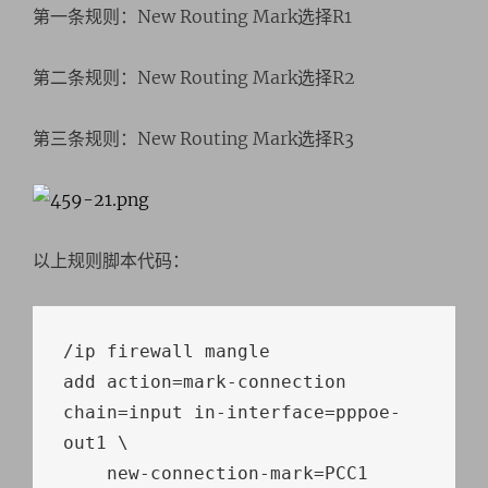
第一条规则：New Routing Mark选择R1
第二条规则：New Routing Mark选择R2
第三条规则：New Routing Mark选择R3
以上规则脚本代码：
/
ip firewall mangle

add action
=
mark
-
connection 
chain
=
input 
in
-
interface
=
pppoe
-
out1 \

    new
-
connection
-
mark
=
PCC1 