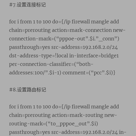
#7.设置连接标记
for i from 1 to 100 do={/ip firewall mangle add
chain=prerouting action=mark-connection new-
connection-mark=(“pppoe-out”.$i.”_conn”)
passthrough=yes src-address=192.168.2.0/24
dst-address-type=!local in-interface=bridge1
per-connection-classifier=(“both-
addresses:100/”.$i-1) comment=(“pcc”.$i)}
#8.设置路由标记
for i from 1 to 100 do={/ip firewall mangle add
chain=prerouting action=mark-routing new-
routing-mark=(“to_pppoe_out”.$i)
passthrough=yes src-address=192.168.2.0/24 in-