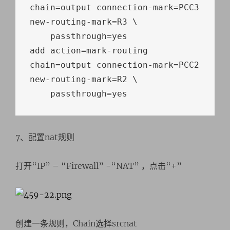
chain
=
output connection
-
mark
=
PCC3 
new
-
routing
-
mark
=
R3 \

    passthrough
=
yes

add action
=
mark
-
routing 
chain
=
output connection
-
mark
=
PCC2 
new
-
routing
-
mark
=
R2 \

    passthrough
=
yes
7、配置nat规则
打开“IP” – “Firewall” -“NAT” ，点击“+”
创建一条规则，Chain选择srcnat