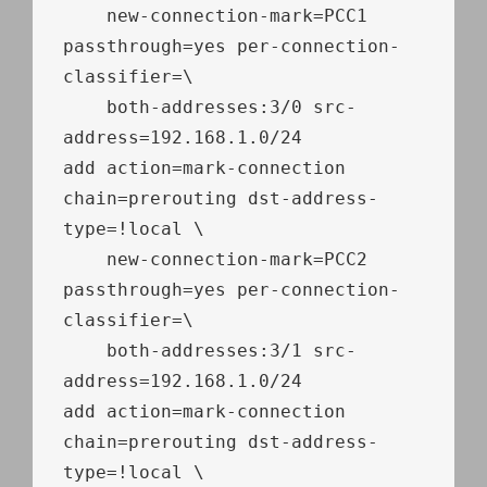
    new
-
connection
-
mark
=
PCC1 
passthrough
=
yes per
-
connection
-
classifier
=
\

    both
-
addresses
:
3
/
0
 src
-
address
=
192.168
.
1.0
/
24
add action
=
mark
-
connection 
chain
=
prerouting dst
-
address
-
type
=!
local
 \

    new
-
connection
-
mark
=
PCC2 
passthrough
=
yes per
-
connection
-
classifier
=
\

    both
-
addresses
:
3
/
1
 src
-
address
=
192.168
.
1.0
/
24
add action
=
mark
-
connection 
chain
=
prerouting dst
-
address
-
type
=!
local
 \
