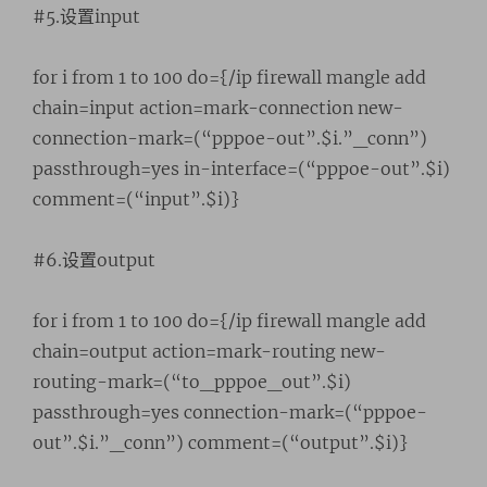
#5.设置input
for i from 1 to 100 do={/ip firewall mangle add
chain=input action=mark-connection new-
connection-mark=(“pppoe-out”.$i.”_conn”)
passthrough=yes in-interface=(“pppoe-out”.$i)
comment=(“input”.$i)}
#6.设置output
for i from 1 to 100 do={/ip firewall mangle add
chain=output action=mark-routing new-
routing-mark=(“to_pppoe_out”.$i)
passthrough=yes connection-mark=(“pppoe-
out”.$i.”_conn”) comment=(“output”.$i)}