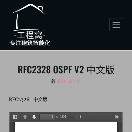
Skip
to
content
文
RFC2328 OSPF V2 中文版
章
By
2021年3月1日
导
伍
航
小
RFC2328_中文版
虎