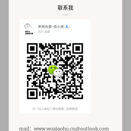
联系我
mail：www.wuxiaohu.cn@outlook.com