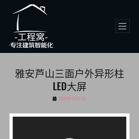
Skip
to
content
文
雅安芦山三面户外异形柱
章
LED大屏
导
航
By
2024年3月21日
伍
小
视
虎
频
播