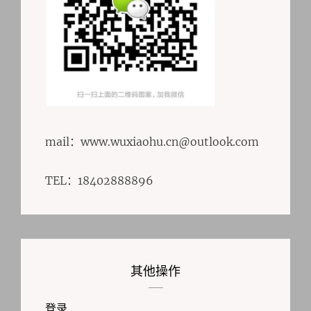
mail：www.wuxiaohu.cn@outlook.com
TEL：18402888896
其他操作
登录